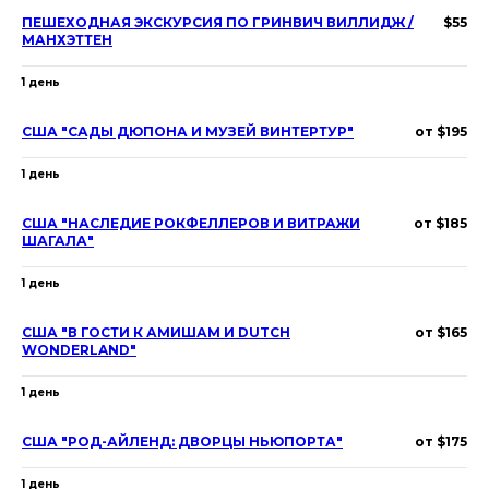
ПЕШЕХОДНАЯ ЭКСКУРСИЯ ПО ГРИНВИЧ ВИЛЛИДЖ /
$55
МАНХЭТТЕН
1 день
США "САДЫ ДЮПОНА И МУЗЕЙ ВИНТЕРТУР"
от $195
1 день
США "НАСЛЕДИЕ РОКФЕЛЛЕРОВ И ВИТРАЖИ
от $185
ШАГАЛА"
1 день
США "В ГОСТИ К АМИШАМ И DUTCH
от $165
WONDERLAND"
1 день
США "РОД-АЙЛЕНД: ДВОРЦЫ НЬЮПОРТА"
от $175
1 день