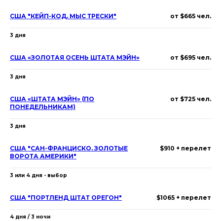
США "КЕЙП-КОД. МЫС ТРЕСКИ"
от $665 чел.
3 дня
США «ЗОЛОТАЯ ОСЕНЬ ШТАТА МЭЙН»
от $695 чел.
3 дня
США «ШТАТА МЭЙН» (ПО
от $725 чел.
ПОНЕДЕЛЬНИКАМ)
3 дня
CША "САН-ФРАНЦИСКО. ЗОЛОТЫЕ
$910 + перелет
ВОРОТА АМЕРИКИ"
3 или 4 дня - выбор
США "ПОРТЛЕНД ШТАТ ОРЕГОН"
$1065 + перелет
4 дня / 3 ночи