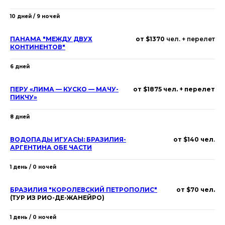
10 дней / 9 ночей
ПАНАМА "МЕЖДУ ДВУХ
от $1370
чел. + перелет
КОНТИНЕНТОВ"
6 дней
ПЕРУ «ЛИМА — КУСКО — МАЧУ-
от $1875 чел. + перелет
ПИКЧ
У»
8 дней
ВОДОПАДЫ ИГУАСЫ: БРАЗИЛИЯ-
от $140 чел
.
АРГЕНТИНА ОБЕ ЧАСТИ
1 день / 0 ночей
БРАЗИЛИЯ "КОРОЛЕВСКИЙ ПЕТРОПОЛИС"
от $70 чел.
(ТУР ИЗ РИО-ДЕ-ЖАНЕЙРО)
1 день / 0 ночей