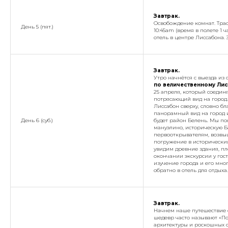
Завтрак.
Освобождение комнат. Трас
День 5 (пят.)
10:45am (время в полете 1 ч
отель в центре Лиссабона. 
Завтрак.
Утро начнётся с выезда из 
по величественному Лис
25 апреля, который соединя
потрясающий вид на город.
Лиссабон сверху, словно бл
панорамный вид на город 
День 6 (суб.)
будет район Белень. Мы п
мануэлино, историческую Б
первооткрывателям, возвыш
погружение в исторически
увидим древние здания, п
окончании экскурсии у гос
изучение города и его мно
обратно в отель для отдыха.
Завтрак.
Начнем наше путешествие 
шедевр часто называют «По
архитектуры и роскошных с