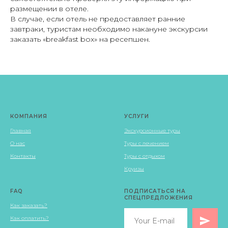
размещении в отеле.
В случае, если отель не предоставляет ранние
завтраки, туристам необходимо накануне экскурсии
заказать «breakfast box» на ресепшен.
КОМПАНИЯ
УСЛУГИ
Главная
Экскурсионные туры
О нас
Туры с лечением
Контакты
Туры с отдыхом
Круизы
FAQ
ПОДПИСАТЬСЯ НА
СПЕЦПРЕДЛОЖЕНИЯ
Как заказать?
Как оплатить?