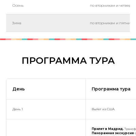
Осень
по вторникам и четверга
Зима
по вторникам и пятница
ПРОГРАММА ТУРА
День
Программа тура
День 1
Вылет из США.
Прилет в Мадрид.
Трансф
Панорамная экскурсия