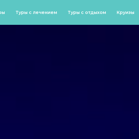
ры
Туры с лечением
Туры с отдыхом
Круизы