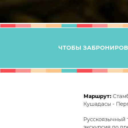
ЧТОБЫ ЗАБРОНИРОВА
Маршрут:
Стамб
Кушадасы - Перг
Русскоязычный 
экскурсия по д