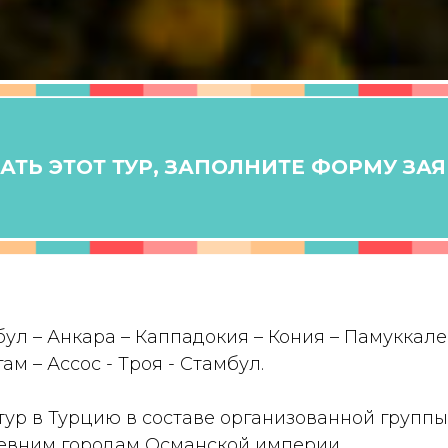
ТЬ ЭТОТ ТУР, ЗАПОЛНИТЕ ФОРМУ ЗА
ул – Анкара – Каппадокия – Кония – Памуккале
ам – Ассос - Троя - Стамбул.
тур в Турцию в составе организованной групп
ревним городам Османской империи.