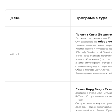
День
Программа тура
Прилет в Сиэтл (Вашингто
Встреча с встречающим. Вс
Отправление на
обзорную
познакомимся с этим потр
Космическую Иглу
(Space Ne
(Chihuly Garden and Glass),
п
День 1.
(Pike Place Market)
, прогул
колесе обозрения (доп.пла
знаменитую сферу - голов
сомнительную достопримеч
Обед в городе (доп.плата).
Размещение в отеле после 6
Сиэтл - Норд Бенд - Скв
Завтрак в отеле 6:30 - 7:45 a
8:00 am Отправление на эк
Пикс".
Сегодня нам предстоит ув
леса Твин Пикс, водопад С
железный мост Ронетт Пула