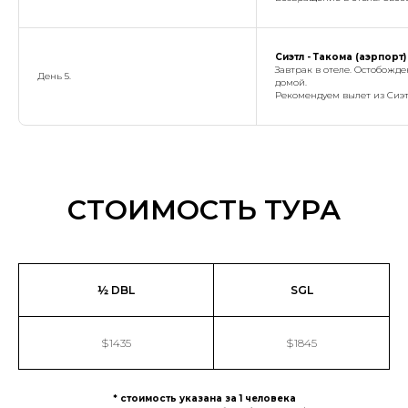
Сиэтл - Такома (аэрпорт)
Завтрак в отеле. Остобожде
День 5.
домой.
Рекомендуем вылет из Сиэт
СТОИМОСТЬ ТУРА
½ DBL
SGL
$1435
$1845
* стоимость указана за 1 человека