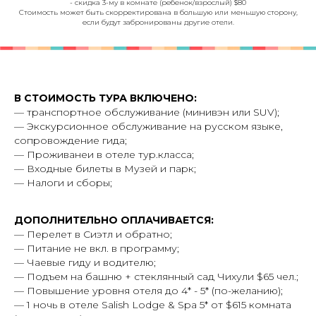
- скидка 3-му в комнате (ребенок/взрослый) $80
Стоимость может быть скорректирована в большую или меньшую сторону,
если будут забронированы другие отели.
В СТОИМОСТЬ ТУРА ВКЛЮЧЕНО:
— транспортное обслуживание (минивэн или SUV);
— Экскурсионное обслуживание на русском языке,
сопровождение гида;
— Проживанеи в отеле тур.класса;
— Входные билеты в Музей и парк;
— Налоги и сборы;
ДОПОЛНИТЕЛЬНО ОПЛАЧИВАЕТСЯ:
— Перелет в Сиэтл и обратно;
— Питание не вкл. в программу;
— Чаевые гиду и водителю;
— Подъем на башню + стеклянный сад Чихули $65 чел.;
— Повышение уровня отеля до 4* - 5* (по-желанию);
— 1 ночь в отеле Salish Lodge & Spa 5* от $615 комната