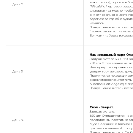
них осталось), огромное б
День 2.
"RR cafe" с "чертовски хор
альтернатива можно пообе
дня отправимся в место гд
берег озера где обнаружил
началось.
Возвращение в отель после 
* можно отстаться на ночь в
Бенжамина Хорта из сериал
Национальный парк Олим
Завтрак в отеле 6:30 - 7:00 a
7:10 am Отправление на эк
Нам предстоит проехать п
День 3.
увидим горные озера, дожд
Прогуляемся по дождливом
в одну сторону займет чуть 
Ангелов (Port Angeles) с в
Возвращение в отель после 
Сиэл - Эверет.
Завтрак в отеле.
8:30 am Отправляемся на э
День 4.
половине мы посетим завод
Музей Авиации в Такома). 
для самостоятельной прогу
Возвращение в отель. Свобо