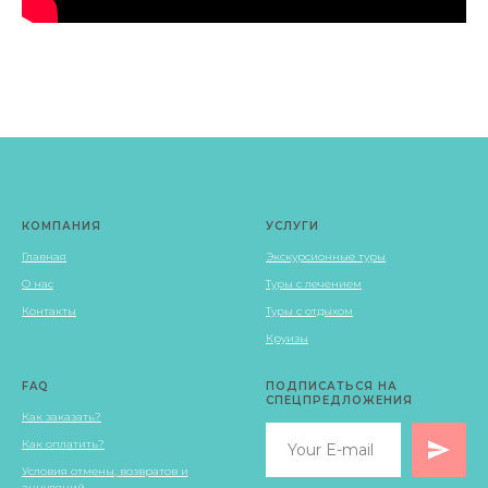
КОМПАНИЯ
УСЛУГИ
Главная
Экскурсионные туры
О нас
Туры с лечением
Контакты
Туры с отдыхом
Круизы
FAQ
ПОДПИСАТЬСЯ НА
СПЕЦПРЕДЛОЖЕНИЯ
Как заказать?
Как оплатить?
Условия отмены, возвратов и
аннуляций