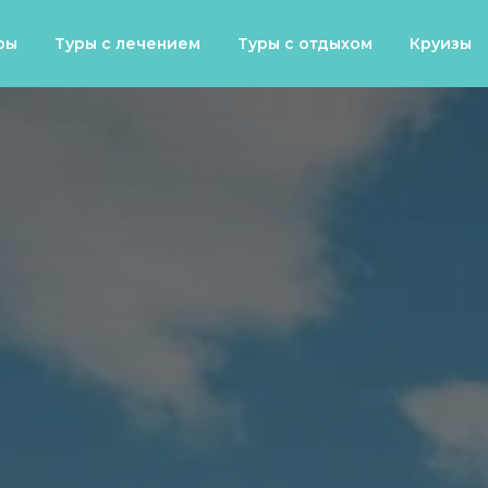
ры
Туры с лечением
Туры с отдыхом
Круизы