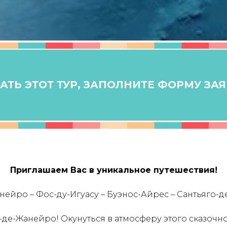
ТЬ ЭТОТ ТУР, ЗАПОЛНИТЕ ФОРМУ ЗА
Приглашаем Вас в уникальное путешествия!
ейро – Фос-ду-Игуасу – Буэнос-Айрес – Сантьяго-д
де-Жанейро! Окунуться в атмосферу этого сказочн