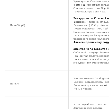
Храм Христа Спасителя — 
считающийся самым больши
Сталинские высотки, Вороб
Триумфальную арку и др.
Экскурсия по Красной 
шедеврами главной площад
День 3 (суб.)
Блаженного), Собор Казан
музея, Мавзолей, ГУМ, Лоб
Спасская башня, по часам 
площадь через Воскресенск
бронзового знака «нулевог
Александровскому сад
Экскурсия по территор
Соборной площади: Благов
Грановитая Палата, колоко
также памятники «Царь-пуш
экскурсии включено посеще
Завтрак в отеле. Свободный
Возможность посетить Трет
День 4
Вечерний трансфер на ж/д 
Ночь в поезде.
Утром прибытие в Петрозаво
Завтрак в кафе города.