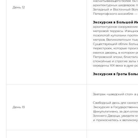
насчитывающего более 150 
архитектурных шедевров: 
День 12
Западный и Восточный Вол
Петергофского ансамбля —
Экскурсия в Большой И
архитектурное сооружение 
метровой террасы. Изящное
позолотой куполами протян
метров. Великолепным пье
Существующий облик Большо
перестроек, которые произ
явился дворец, в котором 
Петровской эпохи, блистали
спокойные и строгие залы
середины XIX века в духе ро
Экскурсия в Гроты Боль
Завтрак «шведский стол» в 
Свободный день для самост
День 13
Экскурсия в Государствен
(факультативно, за доп.оп
Зимнего Дворца, увидите 
и прикоснетесь к великому