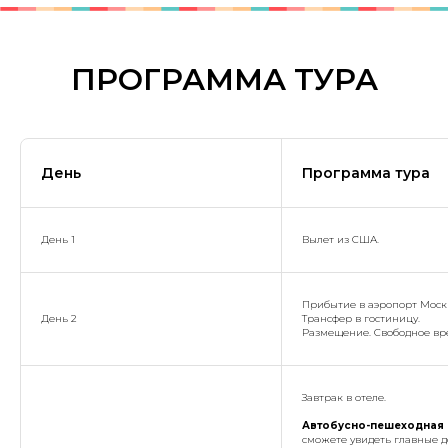
ПРОГРАММА ТУРА
День
Программа тура
День 1
Вылет из США.
Прибытие в аэропорт Москв
День 2
Трансфер в гостиницу.
Размещение. Свободное вре
Завтрак в отеле.
Автобусно-пешеходная 
сможете увидеть главные 