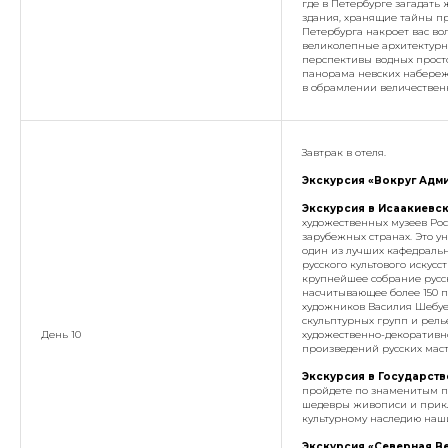
где в Петербурге загадать 
здания, хранящие тайны пр
Петербурга накроет вас во
великолепные архитектурн
перспективы водных прост
панорама невских набереж
в обрамлении величествен
Завтрак в отеля.
Экскурсия «Вокруг Адми
Экскурсия в Исаакиевс
художественных музеев Рос
зарубежных странах. Это 
один из лучших кафедраль
русского культового искус
крупнейшее собрание русс
насчитывающее более 150 
художников Василия Шебуев
скульптурных групп и рел
День 10
художественно-декоративн
произведений русских маст
Экскурсия в
Государств
пройдете по знаменитым п
шедевры живописи и прикл
культурному наследию наш
Экскурсия «Северная Ве