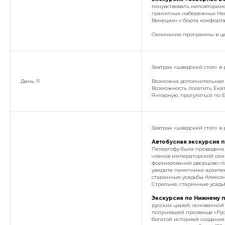
почувствовать неповторим
гранитных набережных Нев
Венеции» с борта комфорта
Окончание программы в це
Завтрак «шведский стол» в 
День 11
Возможна дополнительная э
Возможность посетить Ека
Янтарную, прогуляться по 
Завтрак «шведский стол» в 
Автобусная экскурсия п
Петергофу была проведена 
членов императорской сем
формирования дворцово-па
увидите памятники архитек
старинные усадьбы Алексан
Стрельне, старинные усадь
Экскурсия по Нижнему 
русских царей, основанной 
получившей прозвище «Русс
богатой историей создания