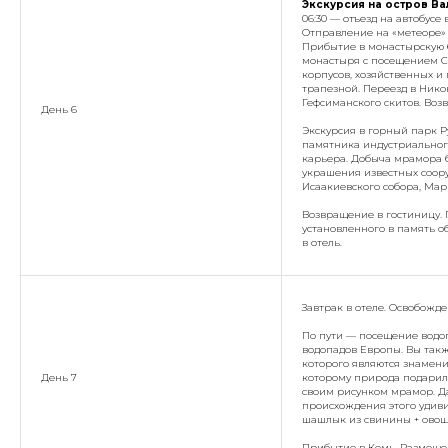
Экскурсия на остров Ва
06:30 — отъезд на автобусе 
Отправление на «метеоре» 
Прибытие в монастырскую б
монастыря с посещением С
корпусов, хозяйственных и
трапезной. Переезд в Нико
Гефсиманского скитов. Воз
День 6
Экскурсия в горный парк Ру
памятника индустриальног
карьера. Добыча мрамора бы
украшения известных соор
Исаакиевского собора, Мар
Возвращение в гостиницу.
установленного в память о
в отель.
Завтрак в отеле. Освобожде
По пути — посещение водо
водопадов Европы. Вы так
которого являются знамени
День 7
которому природа подарил
своим рисунком мрамор. Да
происхождения этого удив
шашлык из свинины + овощн
Прибытие в Кемь. Размещен