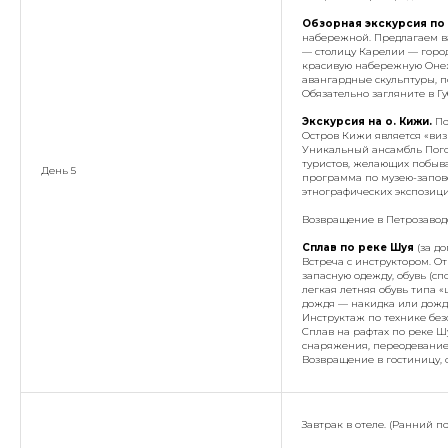
Обзорная экскурсия по 
набережной. Предлагаем ва
— столицу Карелии — город
красивую набережную Онежс
авангардные скульптуры, 
Обязательно загляните в Г
Экскурсия на о. Кижи.
По
Остров Кижи является «виз
Уникальный ансамбль Погос
туристов, желающих побыва
День 5
программа по музею-запов
этнографических экспозици
Возвращение в Петрозаводс
Сплав по реке Шуя
(за д
Встреча с инструктором. О
запасную одежду, обувь (сп
легкая летняя обувь типа 
дождя — накидка или дожде
Инструктаж по технике без
Сплав на рафтах по реке Шу
снаряжения, переодевание.
Возвращение в гостиницу, 
Завтрак в отеле. (Ранний по