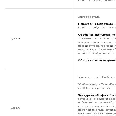
Завтрак в отеле.
Переход на теплоходе 
Прибытие в бухту Благопол
Обзорная экскурсия по
День 8
знакомит посетителей с ис
особого назначения, Учебн
посещают территорию цент
памятники, включенные в 
хозяйственной деятельност
Обед в кафе
на острове
Завтрак в отеле. Освобожде
06:48 — отъезд в Санкт-Пет
22:30. Трансфер в отель.
Экскурсия «Мифы и Лег
автобусной экскурсии с ра
наблюдать ночное преображ
мистика пересекается с ре
День 9
достопримечательностей. В
малоизвестными страницам