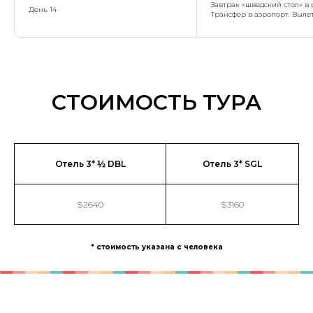
Завтрак «шведский стол» в 
День 14
Трансфер в аэропорт. Выл
СТОИМОСТЬ ТУРА
Отель 3* ½ DBL
Отель 3* SGL
$2640
$3160
* стоимость указана с человека