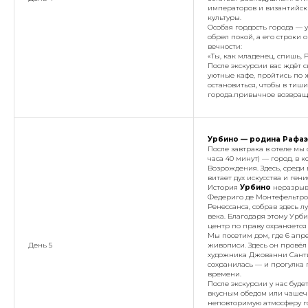
императоров и византийски
культуры.
Особая гордость города — 
обрел покой, а его строки 
вечности:
«Ты, как младенец, спишь, 
После экскурсии вас ждёт 
уютные кафе, пройтись по 
остановиться, чтобы в тиш
города.привычное возвращ
Урбино — родина Рафаэ
После завтрака в отеле мы
часа 40 минут) — город, в 
Возрождения. Здесь, среди 
витает дух искусства и гени
История
Урбино
неразрыв
Федериго де Монтефельтро.
Ренессанса, собрав здесь 
века. Благодаря этому Урби
центр по праву охраняется
Мы посетим дом, где 6 апр
День 5
живописи. Здесь он провёл 
художника Джованни Санти
сохранилась — и прогулка 
времени.
После экскурсии у нас буд
вкусным обедом или чашеч
неповторимую атмосферу г