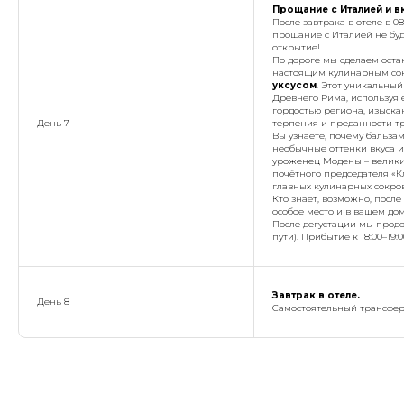
Прощание с Италией и в
После завтрака в отеле в 
прощание с Италией не бу
открытие!
По дороге мы сделаем оста
настоящим кулинарным со
уксусом
. Этот уникальны
Древнего Рима, используя е
гордостью региона, изыск
День 7
терпения и преданности т
Вы узнаете, почему бальза
необычные оттенки вкуса и
уроженец Модены – великий
почётного председателя «Кл
главных кулинарных сокро
Кто знает, возможно, посл
особое место и в вашем дом
После дегустации мы продо
пути). Прибытие к 18:00–19:
Завтрак в отеле.
День 8
Самостоятельный трансфер 