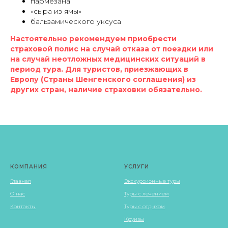
пармезана
«сыра из ямы»
бальзамического уксуса
Настоятельно рекомендуем приобрести
страховой полис на случай отказа от поездки или
на случай неотложных медицинских ситуаций в
период тура. Для туристов, приезжающих в
Европу (Страны Шенгенского соглашения) из
других стран, наличие страховки обязательно.
КОМПАНИЯ
УСЛУГИ
Главная
Экскурсионные туры
О нас
Туры с лечением
Контакты
Туры с отдыхом
Круизы