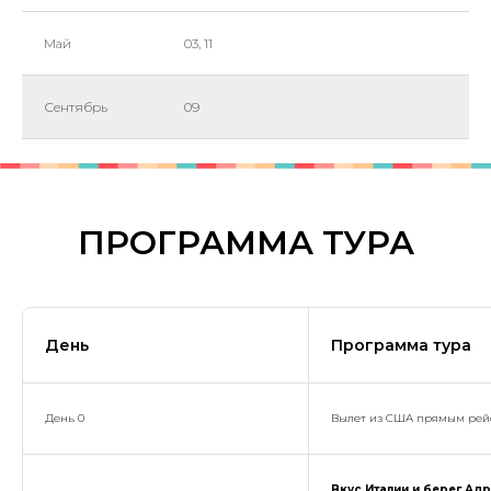
Май
03, 11
Сентябрь
09
ПРОГРАММА ТУРА
День
Программа тура
День 0
Вылет из США прямым рейс
Вкус Италии и берег Адр