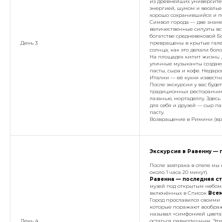
из древнейших университет
энергией, шумом и веселье
хорошо сохранившийся и п
Символ города — две знам
величественные силуэты вс
богатстве средневековой Б
День 3
превращены в крытые галер
солнца, как это делали бол
На площадях кипит жизнь: 
уличные музыканты создают
пасты, сыра и кофе. Недар
Италии — её кухня известн
После экскурсии у вас буде
традиционных ресторанчик
лазанью, мортаделлу. Зде
для себя и друзей — сыр п
пасту.
Возвращение в Римини (врем
Экскурсия в Равенну — 
После завтрака в отеле мы
около 1 часа 20 минут).
Равенна — последняя с
музей под открытым небом.
включённых в Список
Все
Город прославился своими
которые поражают воображ
называл «симфонией цвета
День 4
остаться равнодушным. Эти