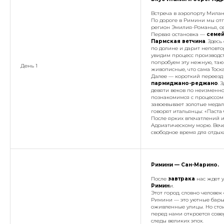
Встреча в аэропорту Милана
По дороге в Римини мы от
регион Эмилия-Романья, се
Первая остановка —
семей
Пармская ветчина
. Здес
по долине и дарит неповто
увидим процесс производст
попробуем эту нежную, таю
День 1
живописные, что сама Тоск
Далее — короткий переезд 
пармиджано-реджано
. 
девяти веков по неизменно
познакомимся с процессом 
завоевывает золотые медал
говорят итальянцы:
«Паста
После ярких впечатлений и
Адриатическому морю. Веч
свободное время для отдых
Римини — Сан-Марино.
После
завтрака
нас ждет 
Римин
и.
Этот город, словно челове
Римини — это уютные бары
оживленные улицы. Но стои
перед нами откроется сов
следы великих эпох.