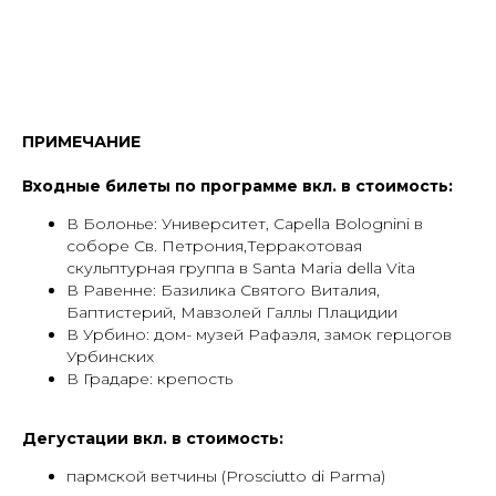
ПРИМЕЧАНИЕ
Входные билеты по программе вкл. в стоимость:
В Болонье: Университет, Capella Bolognini в
соборе Св. Петрония,Терракотовая
скульптурная группа в Santa Maria della Vita
В Равенне: Базилика Святого Виталия,
Баптистерий, Мавзолей Галлы Плацидии
В Урбино: дом- музей Рафаэля, замок герцогов
Урбинских
В Градаре: крепость
Дегустации вкл. в стоимость:
пармской ветчины (Prosciutto di Parma)