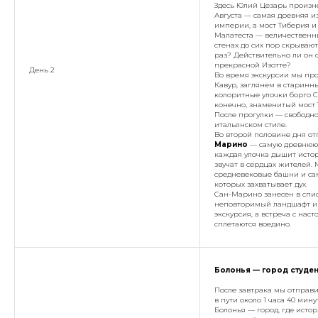
Здесь Юлий Цезарь произн
Августа — самая древняя 
империи, а мост Тиберия и
Малатеста — величественн
стенах до сих пор скрывают
раз? Действительно ли он
прекрасной Изотте?
День 2
Во время экскурсии мы пр
Кавур, заглянем в старин
колоритные улочки борго С
конечно, знаменитый мост 
После прогулки — свободно
итальянском стиле.
Во второй половине дня о
Марино
— самую древнюю 
каждая улочка дышит истор
звучат в сердцах жителей.
средневековые башни и са
которых захватывает дух.
Сан-Марино занесен в спи
неповторимый ландшафт и у
экскурсия, а встреча с нас
сплетаются воедино.
Болонья — город студен
После завтрака мы отправи
в пути около 1 часа 40 минут
Болонья — город, где истор