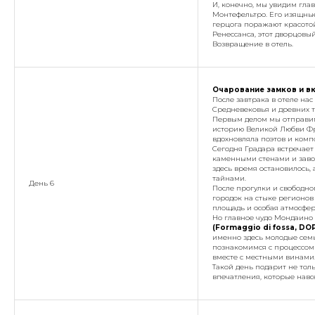
И, конечно, мы увидим гл
Монтефельтро. Его изящные
герцога поражают красото
Ренессанса, этот дворцовый
Возвращение в отель.
Очарование замков и в
После завтрака в отеле на
Средневековья и древних 
Первым делом мы отправи
историю Великой Любви Фр
вдохновляла поэтов и компо
Сегодня Градара встречает
каменными стенами и заво
здесь время остановилось,
тайнами.
День 6
После прогулки и свободн
городок на стыке регионов
площадь и особая атмосфе
Но главное чудо Мондаино 
(Formaggio di fossa, DOP
именно здесь молодые сем
познакомимся с процессом 
вместе с местными винами
Такой день подарит не толь
впечатления, которые навсе