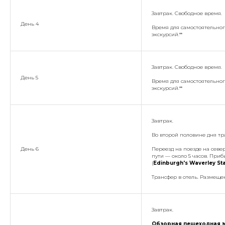
Завтрак. Свободное время.
День 4
Время для самостоятельног
экскурсий.**
Завтрак. Свободное время.
День 5
Время для самостоятельног
экскурсий.**
Завтрак.
Во второй половине дня тр
День 6
Переезд на поезде на севе
пути — около 5 часов. Пр
(
Edinburgh's Waverley St
Трансфер в отель. Размещен
Завтрак.
Обзорная пешеходная э