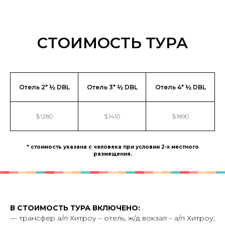
СТОИМОСТЬ ТУРА
Отель 2* ½ DBL
Отель 3* ½ DBL
Отель 4* ½ DBL
$1280
$1410
$1890
* стоимость указана с человека при условии 2-х местного
размещения.
В СТОИМОСТЬ ТУРА ВКЛЮЧЕНО:
— трансфер а/п Хитроу – отель, ж/д вокзал – а/п Хитроу;