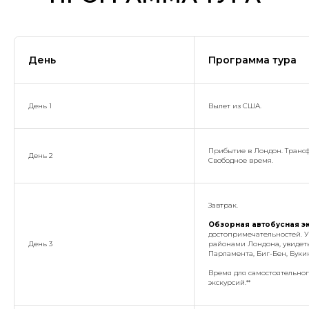
День
Программа тура
День 1
Вылет из США.
Прибытие в Лондон. Трансф
День 2
Свободное время.
Завтрак.
Обзорная автобусная э
достопримечательностей. У
День 3
районами Лондона, увидеть
Парламента, Биг-Бен, Букин
Время для самостоятельног
экскурсий.**