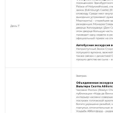
посещением Эдинбургского з
Palace of Holyroodhouse), 
замок (Edinburgh Castle) (X
отовсюду. Среди мест внутр
выходным устраивают ружейн
Маргариты) – старейшее эд
резиденция Монарха Соеди
День 7
дворца Холирудхаус (Дом Св
этом дворце большую част
проводит одну неделю в ре
официальный прием на отк
Автобусная экскурсия в
Неприступный Замок Стирли
потухшего вулкана, важней
также связан с династией 
прошло детство ее сына – 
Завтрак.
Объединенная экскурсия
Вальтера Скотта Аббот
Часовня Рослин (Rosslyn Ch
публикации «Кода да Винч
интерьер часовни соверше
построек готической архит
богато украшена резьбой, 
горгульи, отличительные з
Усадьба Абботсфорд – родо