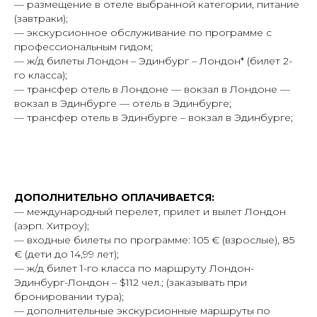
— размещение в отеле выбранной категории, питание
(завтраки);
— экскурсионное обслуживание по программе с
профессиональным гидом;
— ж/д билеты Лондон – Эдинбург – Лондон* (билет 2-
го класса);
— трансфер отель в Лондоне — вокзал в Лондоне —
вокзал в Эдинбурге — отель в Эдинбурге;
— трансфер отель в Эдинбурге – вокзал в Эдинбурге;
ДОПОЛНИТЕЛЬНО ОПЛАЧИВАЕТСЯ:
— международный перелет, прилет и вылет Лондон
(аэрп. Хитроу);
— входные билеты по программе: 105 € (взрослые), 85
€ (дети до 14,99 лет);
— ж/д билет 1-го класса по маршруту Лондон-
Эдинбург-Лондон – $112 чел.; (заказывать при
бронировании тура);
— дополнительные экскурсионные маршруты по