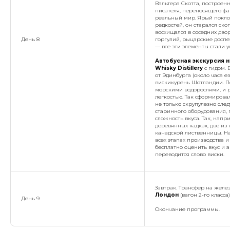
Вальтера Скотта, построен
писателя, переносящего фа
реальный мир. Ярый покло
редкостей, он старался ск
восхищался в соседних дво
День 8
горгулий, рыцарские досп
— все эти элементы стали 
Автобусная экскурсия н
Whisky Distillery
с гидом. 
от Эдинбурга (около часа е
вискикурень Шотландии. По
морскими водорослями, и 
легкостью. Так сформирова
не только скрупулезно след
старинного оборудования, 
сложность вкуса. Так, нап
деревянных кадках, две из
канадской лиственницы. На
всех этапах производства и
бесплатно оценить вкус и 
переводится слово виски.
Завтрак. Трансфер на желе
Лондон
(вагон 2-го класса
День 9
Окончание программы.