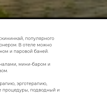
скининкай, популярного
онером. В отеле можно
ном и паровой баней.
налами, мини-баром и
вом.
ерапию, эрготерапию,
е процедуры, подводный и