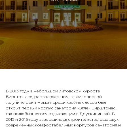
Литва, Бирштонас
В 2013 году в небольшом литовском курорте
Бирштонасе, расположенном на живописной
излучине реки Неман, среди хвойных лесов был
открыт первый корпус санатория «Эгле» Бирштонас,
так полюбившегося отдыхающим в Друскининкай. В
2015 и 2016 году завершилось строительство еще двух
современных комфортабельных корпусов санатория и