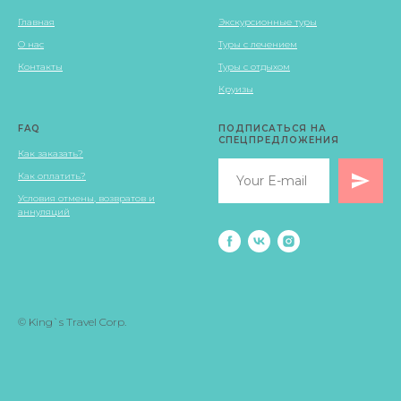
Главная
Экскурсионные туры
О нас
Туры с лечением
Контакты
Туры с отдыхом
Круизы
FAQ
ПОДПИСАТЬСЯ НА
СПЕЦПРЕДЛОЖЕНИЯ
Как заказать?
Как оплатить?
Условия отмены, возвратов и
аннуляций
© King`s Travel Corp.