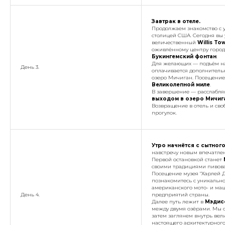
Завтрак в отеле.
Продолжаем знакомство с 
столицей США. Сегодня вы
величественный
Willis To
оживлённому центру горо
Букингемский фонтан
.
Для желающих — подъём на 
День 3.
оплачивается дополнительн
озеро Мичиган. Посещени
Великолепной миле
.
В завершение — расслабл
выходом в озеро Мичиг
Возвращение в отель и сво
прогулок.
Утро начнётся с сытного
навстречу новым впечатле
Первой остановкой станет
своими традициями пивова
Посещение музея "Харлей Дэ
познакомитесь с уникальн
американского мото- и ма
День 4.
предприятий страны.
Далее путь лежит в
Мэдисо
между двумя озёрами. Мы с
затем заглянем внутрь ве
настоящего архитектурного