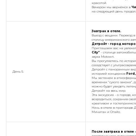
красотой.
Вечером мы вернёмся в
Чи
на следующий день продол
Завтрак в отеле.
Выезд с вещами. Переезд в
столицу американского авт
Детройт - город моторо
Приглашаем вас на увлека
City”
- столице автомобил
звука Motown.
Вы прогуляетесь по истори
соседствует с ультрасовр
Детройт с панорамным видо
День 5.
историей концернов
Ford,
Мы заглянем в атмосферные
временах “сухого закона”, 
можно будет увидеть леге
Детройт на весь мир.
Эта экскурсия - о городе,
возродиться, сохранив свой
креативом и гостеприимст
Ночь в отеле в пригороде 
Мичиган и Огайо.
После завтрака в отеле
м
продолжением путешествия