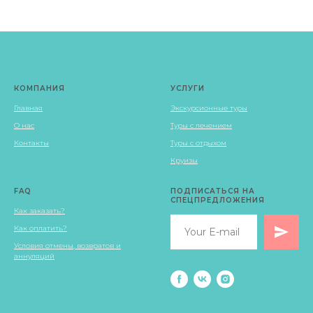
КОМПАНИЯ
УСЛУГИ
Главная
Экскурсионные туры
О нас
Туры с лечением
Контакты
Туры с отдыхом
Круизы
FAQ
ПОДПИСАТЬСЯ НА
СПЕЦПРЕДЛОЖЕНИЯ
Как заказать?
Как оплатить?
Условия отмены, возвратов и
аннуляций