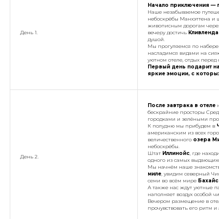
Начало приключения — п
Наше незабываемое путешес
небоскрёбы Манхэттена и ш
живописным дорогам чере
День 1.
вечеру достичь
Кливленда
душой.
Мы прогуляемся по набере
насладимся видами на сия
уютном отеле, отдых пере
Первый день подарит на
яркие эмоции, с которы
После завтрака в отеле
н
бескрайние просторы Сред
городками и зелёными про
К полудню мы прибудем в
американским из всех гор
величественного
озера М
небоскрёбы.
Штат
Иллинойс
, где наход
День 2.
одного из самых выдающихс
Мы начнём наше знакомств
миле
, увидим северный Чи
семи во всём мире
Бахайс
А также нас ждут уютные п
наполняет воздух особой чи
Вечером размещение в отел
прочувствовать его ритм и 